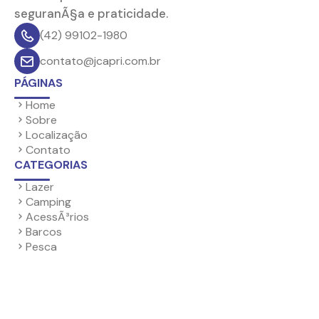
seguranÃ§a e praticidade.
(42) 99102-1980
contato@jcapri.com.br
PÁGINAS
Home
Sobre
Localização
Contato
CATEGORIAS
Lazer
Camping
AcessÃ³rios
Barcos
Pesca